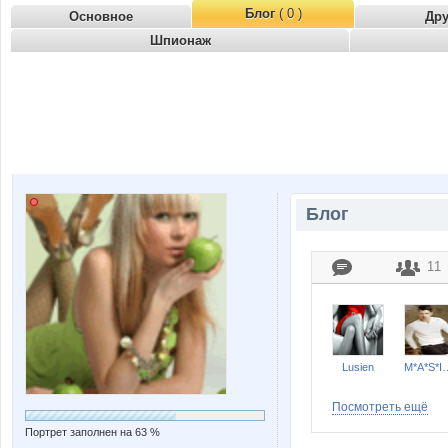
Блог
( 0 )
Основное
Др
Шпионаж
Блог
11
Lusien
M*A*S*I
Посмотреть ещё
Портрет заполнен на 63 %