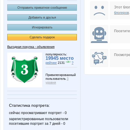
homo4ka
la-Belle
Этот блог
Отправить приватное сообщение
блогеров
.
Добавить в друзья
Игнорировать
МАЛИНА89
НАТИК
Посетит
Сделать подарок
Выгодная покупка - объявления
популярность:
Посмотре
19945 место
+20 ↑
рейтинг
2131
?
Привилегированный
пользователь
3
уровня
Статистика портрета:
сейчас просматривают портрет - 0
зарегистрированные пользователи
посетившие портрет за 7 дней - 0